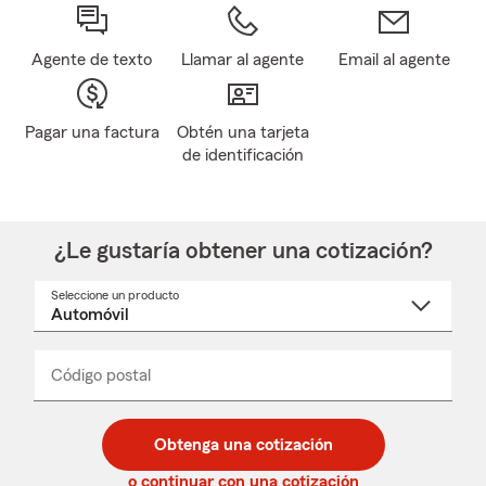
Agente de texto
Llamar al agente
Email al agente
Pagar una factura
Obtén una tarjeta
de identificación
¿Le gustaría obtener una cotización?
Seleccione un producto
Seleccione
un
nombre
de
producto
del
Código postal
Ingresa
Ingresa
_____
menú
un
un
desplegable
código
código
postal
postal
Obtenga una cotización
de
de
5
5
o continuar con una cotización