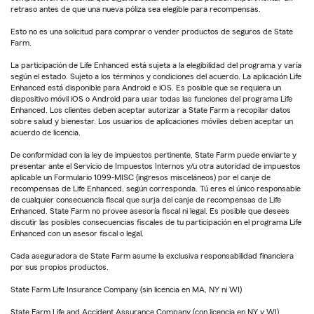
retraso antes de que una nueva póliza sea elegible para recompensas.
Esto no es una solicitud para comprar o vender productos de seguros de State
Farm.
La participación de Life Enhanced está sujeta a la elegibilidad del programa y varía
según el estado. Sujeto a los términos y condiciones del acuerdo. La aplicación Life
Enhanced está disponible para Android e iOS. Es posible que se requiera un
dispositivo móvil iOS o Android para usar todas las funciones del programa Life
Enhanced. Los clientes deben aceptar autorizar a State Farm a recopilar datos
sobre salud y bienestar. Los usuarios de aplicaciones móviles deben aceptar un
acuerdo de licencia.
De conformidad con la ley de impuestos pertinente, State Farm puede enviarte y
presentar ante el Servicio de Impuestos Internos y/u otra autoridad de impuestos
aplicable un Formulario 1099-MISC (ingresos misceláneos) por el canje de
recompensas de Life Enhanced, según corresponda. Tú eres el único responsable
de cualquier consecuencia fiscal que surja del canje de recompensas de Life
Enhanced. State Farm no provee asesoría fiscal ni legal. Es posible que desees
discutir las posibles consecuencias fiscales de tu participación en el programa Life
Enhanced con un asesor fiscal o legal.
Cada aseguradora de State Farm asume la exclusiva responsabilidad financiera
por sus propios productos.
State Farm Life Insurance Company (sin licencia en MA, NY ni WI)
State Farm Life and Accident Assurance Company (con licencia en NY y WI)