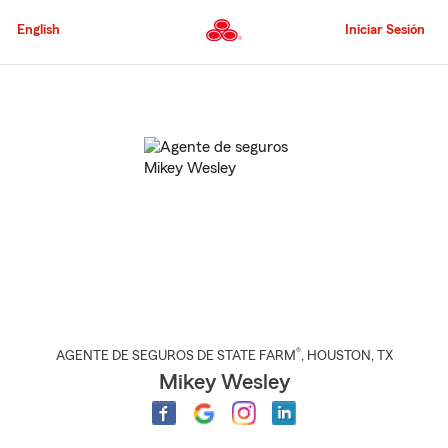
Pasar
al
English
Iniciar Sesión
contenido
principal
Comienzo
del
contenido
principal
®
AGENTE DE SEGUROS DE STATE FARM
,
HOUSTON
, TX
Mikey Wesley