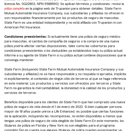
licencia No. 0G22803, NPN 9588590). Se aplican términos y condiciones, revise la
póliza completa
en la página web de Trupanion para obtener detalles. State Farm
Mutual Automobile Insurance Company, sus subsidiarias y afiliadas no ofrecen ni
son responsables financieramente por los productos de seguro de mascotas.
State Farm es una entidad independiente y no está afiliada con Trupanion ni con
American Pet Insurance.
Condiciones preexistentes:
Si actualmente tiene una póliza de seguro médico
para mascotas, el cambio de compañía de seguros o la compra de una nueva
póliza podría afectar ciertas disposiciones, tales como las coberturas para
condiciones preexistentes o los deducibles ya establecidos bajo su póliza actual.
Informe a su agente de State Farm si su póliza actual contiene disposiciones que le
convenga mantener.
State Farm (incluyendo State Farm Mutual Automobile Insurance Company y sus
subsidiarias y afiliadas) no se hace responsable y no respalda ni aprueba, implícita
ni explícitamente, el contenido de ningún sitio de terceros al que se haga referencia
en este material. Los productos y servicios son ofrecidos por terceros y State
Farm no garantiza la mercantabilidad, la idoneidad ni la calidad de los productos y
servicios de terceros.
Beneficio disponible para los clientes de State Farm que han comprado una nueva
póliza de seguro de vida desde el 1 de enero de 2022. Si bien cualquier persona
mayor de 18 años puede unirse a Life Enhanced, es posible que ciertas funciones
de la aplicación, incluyendo las recompensas, no estén disponibles a menos que
tengas una póliza de seguro de vida elegible de State Farm.En este momento, los
titulares de póliza en Florida y New York no son elegibles para el programa
completo.Ten en cuenta que algunos titulares de póliza pueden experimentar un